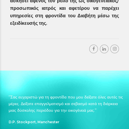
ασκήσει αφενός τον ρόλο της ώς οικογενειακός/
προσωπικός ιατρός και αφετέρου να παρέχει
υπηρεσίες στη φροντίδα του Διαβήτη μέσω της
εξειδίκευσής της.
‘’Σας ευχαριστώ για τη φροντίδα που μου δείξατε όλες αυτές τις
μέρες. Δείξατε επαγγελματισμό και σεβασμό κατά τη διάρκεια
μιας δύσκολης περιόδου για την οικογένειά μας.’’
D.P. Stockport, Manchester