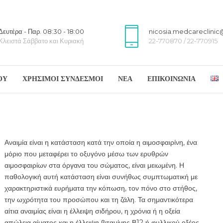
Δευτέρα - Παρ. 08:30 - 18:00
nicosia.medcareclini
Κλειστά Σάββατο και Κυριακή
22-770870 / 22-770915
ΟΥ
ΧΡΗΣΙΜΟΙ ΣΥΝΔΕΣΜΟΙ
ΝΕΑ
ΕΠΙΚΟΙΝΩΝΙΑ
Αναιμία είναι η κατάσταση κατά την οποία η αιμοσφαιρίνη, ένα
μόριο που μεταφέρει το οξυγόνο μέσω των ερυθρών
αιμοσφαιρίων στα όργανα του σώματος, είναι μειωμένη. Η
παθολογική αυτή κατάσταση είναι συνήθως συμπτωματική με
χαρακτηριστικά ευρήματα την κόπωση, τον πόνο στο στήθος,
την ωχρότητα του προσώπου και τη ζάλη. Τα σημαντικότερα
αίτια αναιμίας είναι η έλλειψη σιδήρου, η χρόνια ή η οξεία
απώλεια αίματος και η έλλειψη βιταμίνης Β12 ή φυλλικού οξέος,