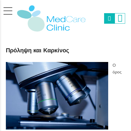
Πρόληψη και Καρκίνος
Ο
όρος