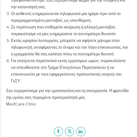
τηλεφωνικό κέντρο. Σας ευχαριστούμε θερμά για την υπομονή και
την κατανόησή σας.
Οι ασθενείς ενημερώνονται τηλεφωνικά μία ημέρα πριν από το
προγραμματισμένο ραντεβού, ως υπενθύμιση.
Σε περίπτωση που επιθυμείτε ακύρωση ή αλλαγή ραντεβού,
παρακαλούμε να μας ενημερώσετε το συντομότερο δυνατόν
Εκτός ωραρίου λειτουργίας, μπορείτε να αφήσετε μήνυμα στον
τηλεφωνητή, αναφέροντας το όνομα και τον λόγο επικοινωνίας, και
η γραμματεία θα σας καλέσει πίσω το συντομότερο δυνατό.
Για επείγοντα περιστατικά εκτός εργάσιμων ωρών, παρακαλείστε
να απευθύνεστε στο Τμήμα Επειγόντων Περιστατικών ή να
επικοινωνείτε με τους εφημερεύοντες προσωπικούς ιατρούς του
ΓεΣΥ.
Σας ευχαριστούμε για την εμπιστοσύνη και τη συνεργασία. Η φροντίδα
της υγείας σας παραμένει προτεραιότητά μας.
ΜedCare Clinic