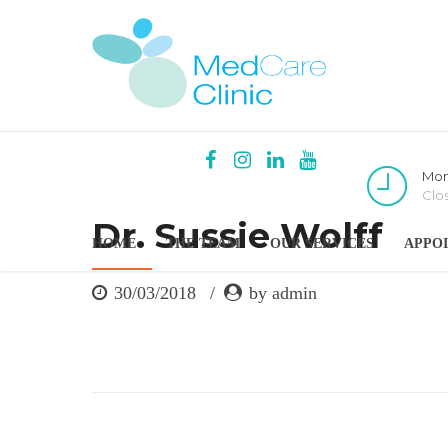
Mon
Clo
Dr. Sussie Wolff
HOME
THE TEAM
OUR SERVICES
APPO
30/03/2018
by admin