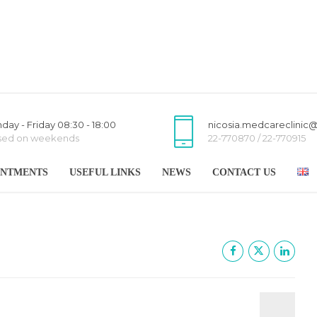
day - Friday 08:30 - 18:00
nicosia.medcareclinic
sed on weekends
22-770870 / 22-770915
INTMENTS
USEFUL LINKS
NEWS
CONTACT US