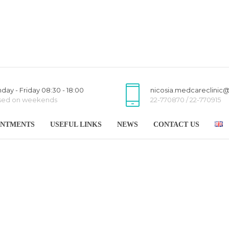
day - Friday 08:30 - 18:00
nicosia.medcareclinic
sed on weekends
22-770870 / 22-770915
INTMENTS
USEFUL LINKS
NEWS
CONTACT US