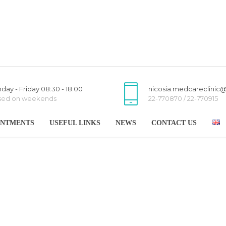
day - Friday 08:30 - 18:00
nicosia.medcareclinic
sed on weekends
22-770870 / 22-770915
INTMENTS
USEFUL LINKS
NEWS
CONTACT US