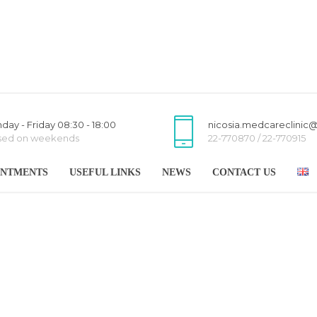
day - Friday 08:30 - 18:00
nicosia.medcareclinic
sed on weekends
22-770870 / 22-770915
INTMENTS
USEFUL LINKS
NEWS
CONTACT US