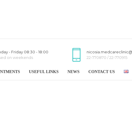
day - Friday 08:30 - 18:00
nicosia.medcareclinic
sed on weekends
22-770870 / 22-770915
INTMENTS
USEFUL LINKS
NEWS
CONTACT US