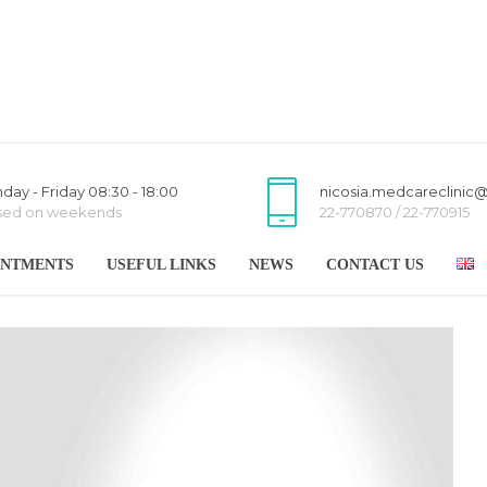
day - Friday 08:30 - 18:00
nicosia.medcareclinic
sed on weekends
22-770870 / 22-770915
INTMENTS
USEFUL LINKS
NEWS
CONTACT US