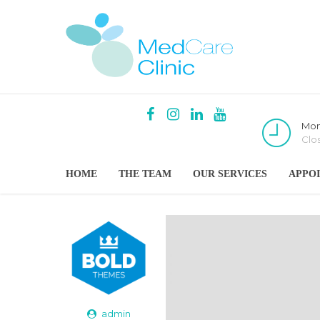
Mon
Clo
HOME
THE TEAM
OUR SERVICES
APPO
admin