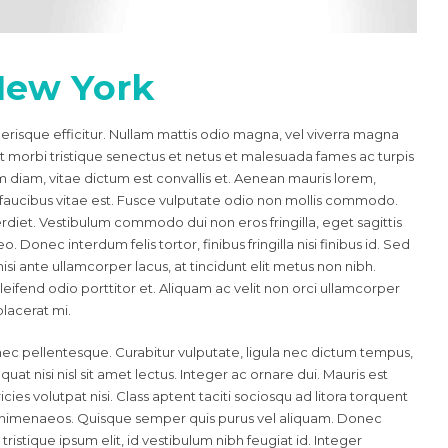
New York
lerisque efficitur. Nullam mattis odio magna, vel viverra magna
t morbi tristique senectus et netus et malesuada fames ac turpis
diam, vitae dictum est convallis et. Aenean mauris lorem,
aucibus vitae est. Fusce vulputate odio non mollis commodo.
mperdiet. Vestibulum commodo dui non eros fringilla, eget sagittis
. Donec interdum felis tortor, finibus fringilla nisi finibus id. Sed
nisi ante ullamcorper lacus, at tincidunt elit metus non nibh.
eleifend odio porttitor et. Aliquam ac velit non orci ullamcorper
placerat mi.
nec pellentesque. Curabitur vulputate, ligula nec dictum tempus,
uat nisi nisl sit amet lectus. Integer ac ornare dui. Mauris est
ricies volutpat nisi. Class aptent taciti sociosqu ad litora torquent
s himenaeos. Quisque semper quis purus vel aliquam. Donec
tristique ipsum elit, id vestibulum nibh feugiat id. Integer