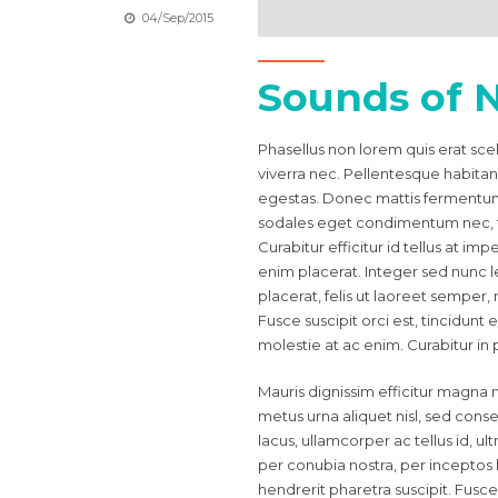
04/Sep/2015
Sounds of 
Phasellus non lorem quis erat sce
viverra nec. Pellentesque habitan
egestas. Donec mattis fermentum 
sodales eget condimentum nec, f
Curabitur efficitur id tellus at i
enim placerat. Integer sed nunc leo
placerat, felis ut laoreet semper, 
Fusce suscipit orci est, tincidunt 
molestie at ac enim. Curabitur in 
Mauris dignissim efficitur magna 
metus urna aliquet nisl, sed conseq
lacus, ullamcorper ac tellus id, ult
per conubia nostra, per incepto
hendrerit pharetra suscipit. Fusce 