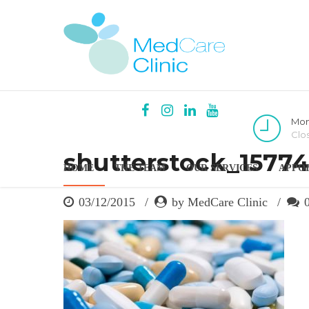
Mon
Clo
shutterstock_1577
HOME
THE TEAM
OUR SERVICES
APPO
03/12/2015
by MedCare Clinic