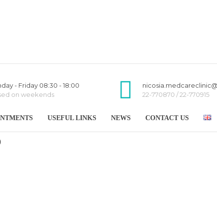
day - Friday 08:30 - 18:00
nicosia.medcareclinic
sed on weekends
22-770870 / 22-770915
INTMENTS
USEFUL LINKS
NEWS
CONTACT US
0