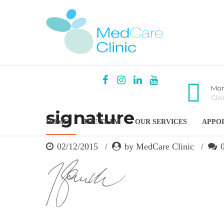
Mon
Clo
signature
HOME
THE TEAM
OUR SERVICES
APPO
02/12/2015
by MedCare Clinic